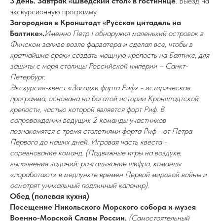
3 день. Завтрак «Шведский стол» в гостинице
.
Выезд на
экскурсионную программу.
Загородная в Кронштадт «Русская цитадель на
Балтике».
Именно Петр I обнаружил маленький островок в
Финском заливе возле фарватера и сделал все, чтобы в
кратчайшие сроки создать мощную крепость на Балтике, для
защиты с моря столицы Российской империи – Санкт-
Петербург.
Экскурсия-квест «Загадки форта Риф» - историческая
программа, основана на богатой истории Кронштадтской
крепости, частью которой является форт Риф. В
сопровождении ведущих 2 команды участников
познакомятся с тремя столетиями форта Риф - от Петра
Первого до наших дней. Игровая часть квеста -
соревнование команд. (Подвижные игры на воздухе,
выполнения заданий: разгадывание шифра, команды
«поработают» в медпункте времен Первой мировой войны и
осмотрят уникальный подлинный капонир).
Обед (полевая кухня)
Посещение Никольского Морского собора
и музея
Военно-Морской Славы России.
(Самостоятельный