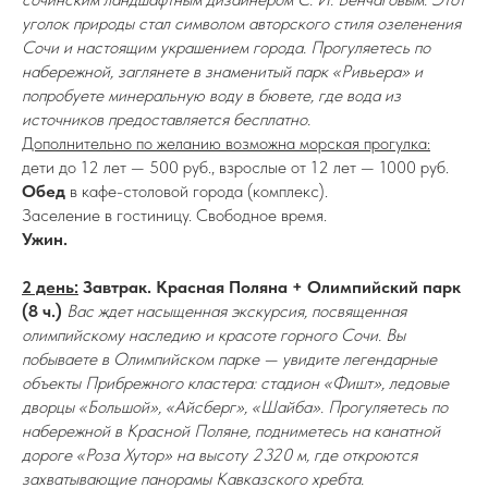
уголок природы стал символом авторского стиля озеленения
Сочи и настоящим украшением города. Прогуляетесь по
набережной, заглянете в знаменитый парк «Ривьера» и
попробуете минеральную воду в бювете, где вода из
источников предоставляется бесплатно.
Дополнительно по желанию возможна морская прогулка:
дети до 12 лет — 500 руб., взрослые от 12 лет — 1000 руб.
Обед
в кафе-столовой города (комплекс).
Заселение в гостиницу. Свободное время.
Ужин.
2 день:
Завтрак. Красная Поляна + Олимпийский парк
(8 ч.)
Вас ждет насыщенная экскурсия, посвященная
олимпийскому наследию и красоте горного Сочи. Вы
побываете в Олимпийском парке — увидите легендарные
объекты Прибрежного кластера: стадион «Фишт», ледовые
дворцы «Большой», «Айсберг», «Шайба». Прогуляетесь по
набережной в Красной Поляне, подниметесь на канатной
дороге «Роза Хутор» на высоту 2320 м, где откроются
захватывающие панорамы Кавказского хребта.