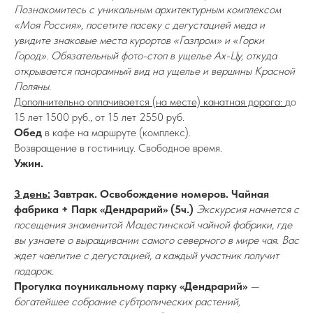
Познакомитесь с уникальным архитектурным комплексом
«Моя Россия», посетите пасеку с дегустацией меда и
увидите знаковые места курортов «Газпром» и «Горки
Город». Обязательный фото-стоп в ущелье Ах-Цу, откуда
открывается панорамный вид на ущелье и вершины Красной
Поляны.
Дополнительно оплачивается (на месте) канатная дорога:
до
15 лет 1500 руб., от 15 лет 2550 руб.
Обед
в кафе на маршруте (комплекс).
Возвращение в гостиницу. Свободное время.
Ужин.
3 день:
Завтрак. Освобождение номеров. Чайная
фабрика + Парк «Дендрарий» (5ч.)
Экскурсия начнется с
посещения знаменитой Мацестинской чайной фабрики, где
вы узнаете о выращивании самого северного в мире чая. Вас
ждет чаепитие с дегустацией, а каждый участник получит
подарок.
Прогулка поуникальному парку «Дендрарий»
—
богатейшее собрание субтропических растений,