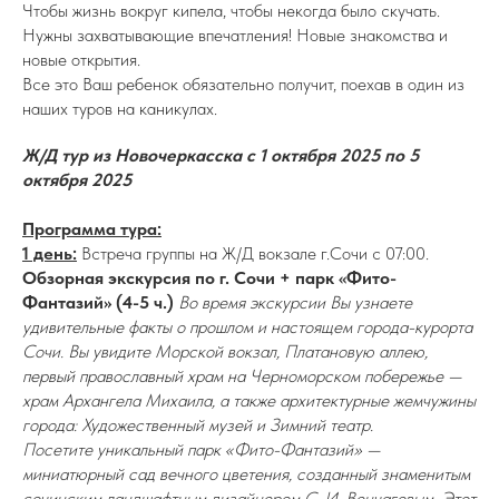
Чтобы жизнь вокруг кипела, чтобы некогда было скучать.
Нужны захватывающие впечатления! Новые знакомства и
новые открытия.
Все это Ваш ребенок обязательно получит, поехав в один из
наших туров на каникулах.
Ж/Д тур из Новочеркасска с 1 октября 2025 по 5
октября 2025
Программа тура:
1 день:
Встреча группы на Ж/Д вокзале г.Сочи с 07:00.
Обзорная экскурсия по г. Сочи + парк «Фито-
Фантазий» (4-5 ч.)
Во время экскурсии Вы узнаете
удивительные факты о прошлом и настоящем города-курорта
Сочи. Вы увидите Морской вокзал, Платановую аллею,
первый православный храм на Черноморском побережье —
храм Архангела Михаила, а также архитектурные жемчужины
города: Художественный музей и Зимний театр.
Посетите уникальный парк «Фито-Фантазий» —
миниатюрный сад вечного цветения, созданный знаменитым
сочинским ландшафтным дизайнером С. И. Венчаговым. Этот